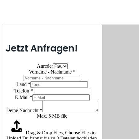
Jetzt Anfragen!
Anrede:
Vorname - Nachname
*
Land
*
Telefon
*
E-Mail
*
Deine Nachricht
*
Max. 5 MB file
Drag & Drop Files,
Choose Files to
Upload
Du kannst bis zu 3 Dateien hochladen.