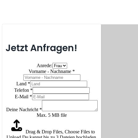
Jetzt Anfragen!
Anrede:
Vorname - Nachname
*
Land
*
Telefon
*
E-Mail
*
Deine Nachricht
*
Max. 5 MB file
Drag & Drop Files,
Choose Files to
Upload
Du kannst bis zu 3 Dateien hochladen.