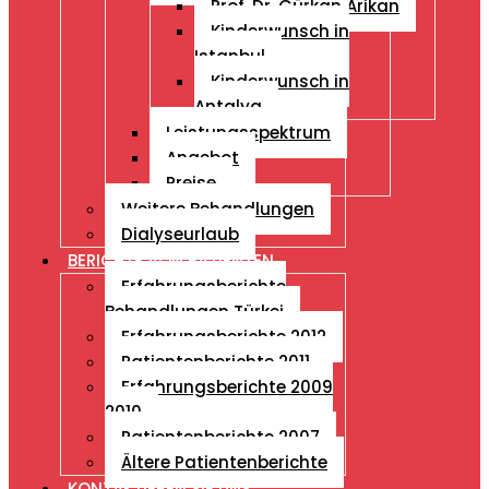
Prof. Dr. Gürkan Arikan
Kinderwunsch in
Istanbul
Kinderwunsch in
Antalya
Leistungsspektrum
Angebot
Preise
Weitere Behandlungen
Dialyseurlaub
BERICHTE VON PATIENTEN
Erfahrungsberichte
Behandlungen Türkei
Erfahrungsberichte 2012
Patientenberichte 2011
Erfahrungsberichte 2009
2010
Patientenberichte 2007
Ältere Patientenberichte
KONTAKTIEREN SIE UNS