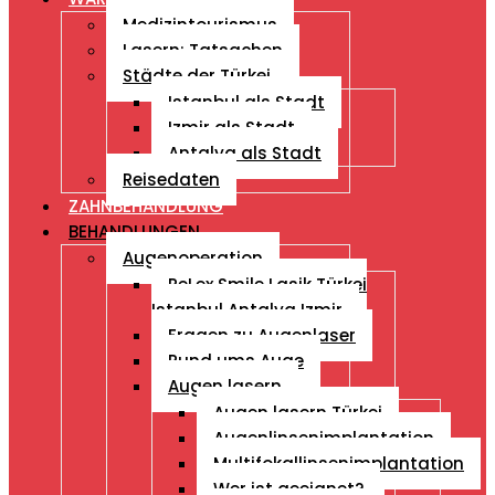
Medizintourismus
Lasern: Tatsachen
Städte der Türkei
Istanbul als Stadt
Izmir als Stadt
Antalya als Stadt
Reisedaten
ZAHNBEHANDLUNG
BEHANDLUNGEN
Augenoperation
ReLex Smile Lasik Türkei
Istanbul Antalya Izmir
Fragen zu Augenlaser
Rund ums Auge
Augen lasern
Augen lasern Türkei
Augenlinsenimplantation
Multifokallinsenimplantation
Wer ist geeignet?