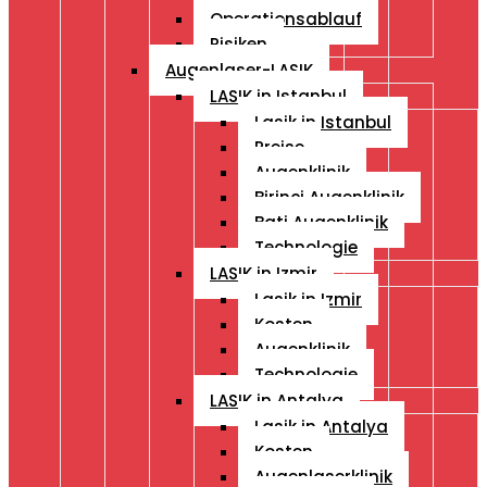
Operationsablauf
Risiken
Augenlaser-LASIK
LASIK in Istanbul
Lasik in Istanbul
Preise
Augenklinik
Birinci Augenklinik
Bati Augenklinik
Technologie
LASIK in Izmir
Lasik in Izmir
Kosten
Augenklinik
Technologie
LASIK in Antalya
Lasik in Antalya
Kosten
Augenlaserklinik