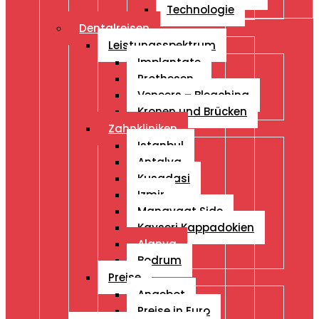
Technologie
Dentalreisen
Leistungsspektrum
Implantate
Prothesen
Veneers – Bleaching
Kronen und Brücken
Zahnkliniken
Istanbul
Antalya
Kusadasi
Izmir
Manavgat Side
Kayseri Kappadokien
Alanya
Bodrum
Preise
Angebot
Preise in Euro