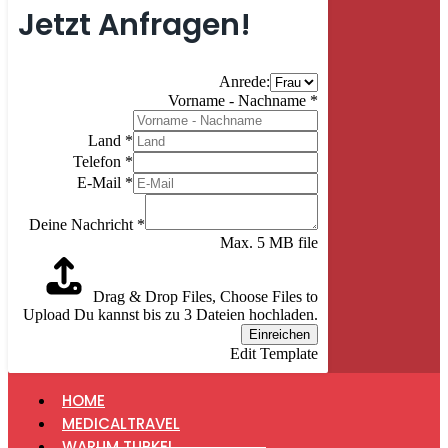
Jetzt Anfragen!
Anrede:
Vorname - Nachname
*
Land
*
Telefon
*
E-Mail
*
Deine Nachricht
*
Max. 5 MB file
Drag & Drop Files,
Choose Files to
Upload
Du kannst bis zu 3 Dateien hochladen.
Einreichen
Edit Template
HOME
MEDICALTRAVEL
WARUM TURKEI