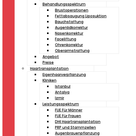
Behandlungsspektrum
Brustoperationen
Fettabsaugung Liposuktion
Bauchstaffung
Augenlidkorrektur
Nasenkorrektur
Faceliftung
Ohrenkorrektur
Oberarmstraffung
Angebot
Preise
Haartransplantation
Eigenhaarverpflanzung
Kliniken
Istanbul
Antalya
Izmir
Leistungsspektrum
FUE Für Männer
FUE Für Frauen
DHI Haartransplantation
PRP und Stammzellen
Augenbrauenpflanzung