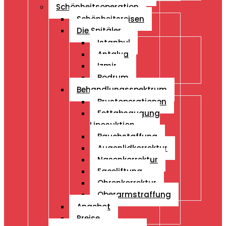
Schönheitsoperation
Schönheitsreisen
Die Spitäler
Istanbul
Antalya
Izmir
Bodrum
Behandlungsspektrum
Brustoperationen
Fettabsaugung
Liposuktion
Bauchstaffung
Augenlidkorrektur
Nasenkorrektur
Faceliftung
Ohrenkorrektur
Oberarmstraffung
Angebot
Preise