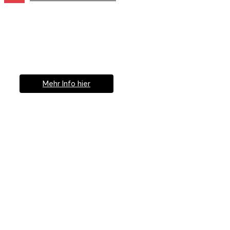
Müde von Lesebrille?
Geniesse das Leben
ohne Sehhilfe...
Mehr Info hier