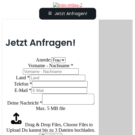
Jetzt Anfragen!
Jetzt Anfragen!
Anrede:
Vorname - Nachname
*
Land
*
Telefon
*
E-Mail
*
Deine Nachricht
*
Max. 5 MB file
Drag & Drop Files,
Choose Files to
Upload
Du kannst bis zu 3 Dateien hochladen.