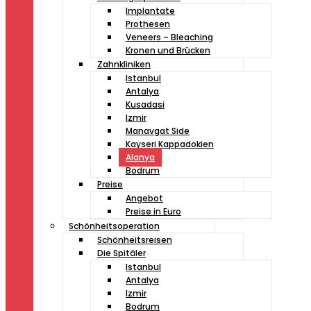
Implantate
Prothesen
Veneers – Bleaching
Kronen und Brücken
Zahnkliniken
Istanbul
Antalya
Kusadasi
Izmir
Manavgat Side
Kayseri Kappadokien
Alanya
Bodrum
Preise
Angebot
Preise in Euro
Schönheitsoperation
Schönheitsreisen
Die Spitäler
Istanbul
Antalya
Izmir
Bodrum