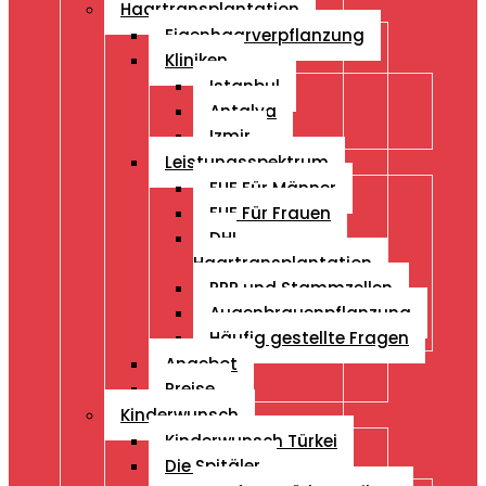
Haartransplantation
Eigenhaarverpflanzung
Kliniken
Istanbul
Antalya
Izmir
Leistungsspektrum
FUE Für Männer
FUE Für Frauen
DHI
Haartransplantation
PRP und Stammzellen
Augenbrauenpflanzung
Häufig gestellte Fragen
Angebot
Preise
Kinderwunsch
Kinderwunsch Türkei
Die Spitäler