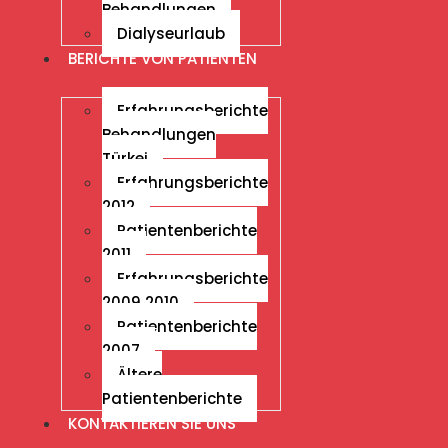
Behandlungen
Dialyseurlaub
BERICHTE VON PATIENTEN
Erfahrungsberichte
Behandlungen
Türkei
Erfahrungsberichte
2012
Patientenberichte
2011
Erfahrungsberichte
2009 2010
Patientenberichte
2007
Ältere
Patientenberichte
KONTAKTIEREN SIE UNS