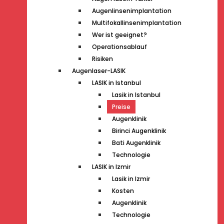
Augenlinsenimplantation
Multifokallinsenimplantation
Wer ist geeignet?
Operationsablauf
Risiken
Augenlaser-LASIK
LASIK in Istanbul
Lasik in Istanbul
Preise
Augenklinik
Birinci Augenklinik
Bati Augenklinik
Technologie
LASIK in Izmir
Lasik in Izmir
Kosten
Augenklinik
Technologie