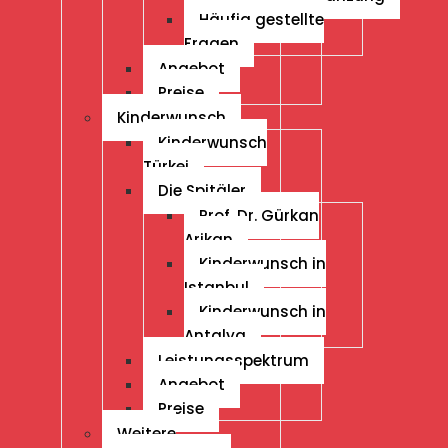
Häufig gestellte
Fragen
Angebot
Preise
Kinderwunsch
Kinderwunsch
Türkei
Die Spitäler
Prof. Dr. Gürkan
Arikan
Kinderwunsch in
Istanbul
Kinderwunsch in
Antalya
Leistungsspektrum
Angebot
Preise
Weitere