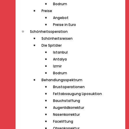
Bodrum
Preise
Angebot
Preise in Euro
Schönheitsoperation
Schönheitsreisen
Die Spitäler
Istanbul
Antalya
Izmir
Bodrum
Behandlungsspektrum
Brustoperationen
Fettabsaugung Liposuktion
Bauchstaffung
Augenlidkorrektur
Nasenkorrektur
Faceliftung
Ohrenkorrektur