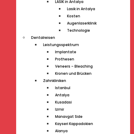
LASIK in Antalya
Lasik in Antalya
Kosten
Augenlaserklinik
Technologie
Dentalreisen
Leistungsspektrum
Implantate
Prothesen
Veneers – Bleaching
Kronen und Brücken
Zahnkliniken
Istanbul
Antalya
Kusadasi
Izmir
Manavgat Side
Kayseri Kappadokien
Alanya