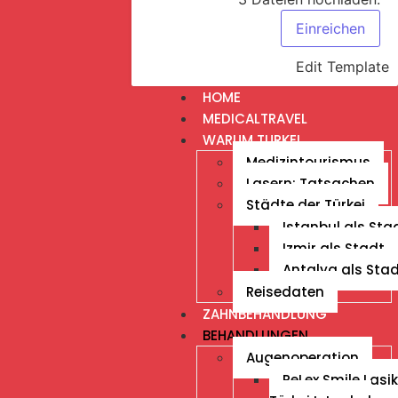
Einreichen
Edit Template
HOME
MEDICALTRAVEL
WARUM TURKEI
Medizintourismus
Lasern: Tatsachen
Städte der Türkei
Istanbul als Sta
Izmir als Stadt
Antalya als Sta
Reisedaten
ZAHNBEHANDLUNG
BEHANDLUNGEN
Augenoperation
ReLex Smile Lasik