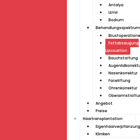
Antalya
Izmir
Bodrum
Behandlungsspektrum
Brustoperation
Fettabsaugung
Liposuktion
Bauchstaffung
Augenlidkorrekt
Nasenkorrektur
Faceliftung
Ohrenkorrektur
Oberarmstraffu
Angebot
Preise
Haartransplantation
Eigenhaarverpflanzun
Kliniken