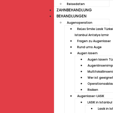
Reisedaten
ZAHNBEHANDLUNG
BEHANDLUNGEN
Augenoperation
ReLex Smile Lasik Türke
Istanbul Antalya Izmir
Fragen zu Augenlaser
Rund ums Auge
Augen lasern
Augen lasern Tü
Augenlinsenimp
Multifokallinse
Wer ist geeigne
Operationsabla
Risiken
Augenlaser-LASIK
LASIK in Istanbul
Lasik in I