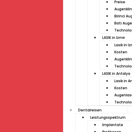
Preise
Augenklin
Birinci Au
Bati Auge
Technolo
LASIK in Izmir
Lasik in Iz
Kosten
Augenklin
Technolo
LASIK in Antalya
Lasik in A
Kosten
Augenlase
Technolo
Dentalreisen
Leistungsspektrum
Implantate
Prothesen