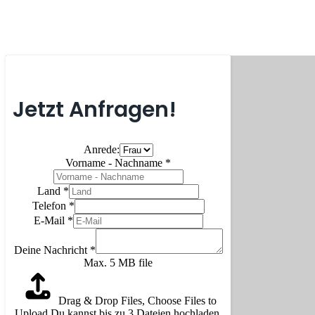
Jetzt Anfragen!
Anrede:
Vorname - Nachname
*
Land
*
Telefon
*
E-Mail
*
Deine Nachricht
*
Max. 5 MB file
Drag & Drop Files,
Choose Files to
Upload
Du kannst bis zu 3 Dateien hochladen.